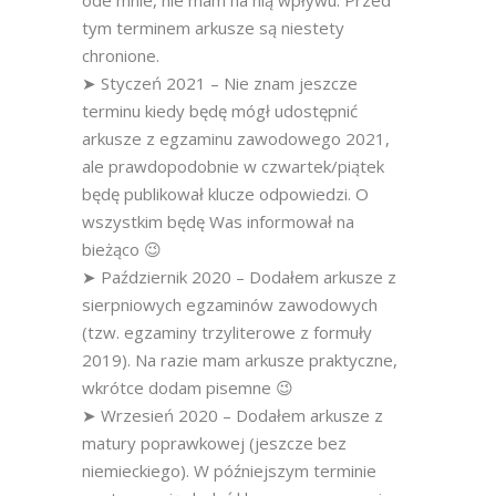
ode mnie, nie mam na nią wpływu. Przed
tym terminem arkusze są niestety
chronione.
➤ Styczeń 2021 – Nie znam jeszcze
terminu kiedy będę mógł udostępnić
arkusze z egzaminu zawodowego 2021,
ale prawdopodobnie w czwartek/piątek
będę publikował klucze odpowiedzi. O
wszystkim będę Was informował na
bieżąco 😉
➤ Październik 2020 – Dodałem arkusze z
sierpniowych egzaminów zawodowych
(tzw. egzaminy trzyliterowe z formuły
2019). Na razie mam arkusze praktyczne,
wkrótce dodam pisemne 😉
➤ Wrzesień 2020 – Dodałem arkusze z
matury poprawkowej (jeszcze bez
niemieckiego). W późniejszym terminie