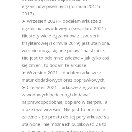
egzaminów pisemnych (formuła 2012 i
2017).
➤ Wrzesień 2021 – dodałem arkusze z
egzaminu zawodowego (sesja lato 2021).
Niestety wiele egzaminów z tzw. serii
trzyliterowej (Formuła 2019) jest utajniona,
więc nie mogą się one pojawić na stronie.
Nie jest to ode mnie zależne – jak tylko coś
się zmieni, to dodam te arkusze.
➤ Wrzesień 2021 – dodałem arkusze z
matur dodatkowych oraz poprawkowych.
➤ Czerwiec 2021 – arkusze z egzaminów
zawodowych będę mógł dodawać
najprawdopodobniej dopiero w sierpniu, a
może i we wrześniu. Nie jest to ode mnie
zależne – po prostu do tej pory arkusze są
utajnione i nie można ich publikować. Za to
na pewno w czerwcu pojawią się jeszcze