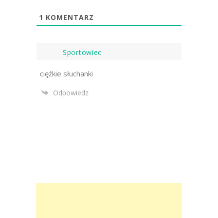
1
KOMENTARZ
Sportowiec
ciężkie słuchanki
Odpowiedz