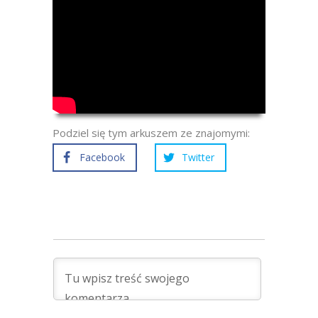
Podziel się tym arkuszem ze znajomymi:
Facebook
Twitter