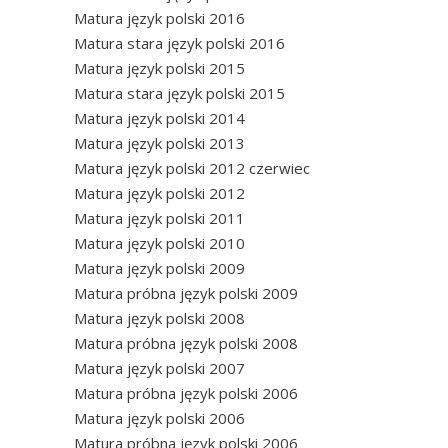
Matura język polski 2016
Matura stara język polski 2016
Matura język polski 2015
Matura stara język polski 2015
Matura język polski 2014
Matura język polski 2013
Matura język polski 2012 czerwiec
Matura język polski 2012
Matura język polski 2011
Matura język polski 2010
Matura język polski 2009
Matura próbna język polski 2009
Matura język polski 2008
Matura próbna język polski 2008
Matura język polski 2007
Matura próbna język polski 2006
Matura język polski 2006
Matura próbna język polski 2006