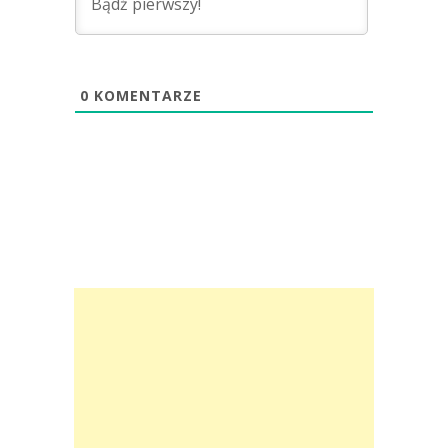
0
KOMENTARZE