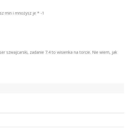
sz min i mnożysz je * -1
er szwajcarski, zadanie 7.4 to wisienka na torcie. Nie wiem, jak