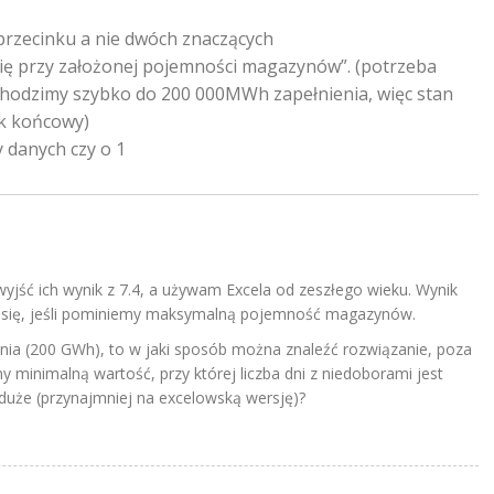
o przecinku a nie dwóch znaczących
się przy założonej pojemności magazynów”. (potrzeba
chodzimy szybko do 200 000MWh zapełnienia, więc stan
k końcowy)
y danych czy o 1
 wyjść ich wynik z 7.4, a używam Excela od zeszłego wieku. Wynik
 się, jeśli pominiemy maksymalną pojemność magazynów.
nia (200 GWh), to w jaki sposób można znaleźć rozwiązanie, poza
 minimalną wartość, przy której liczba dni z niedoborami jest
 duże (przynajmniej na excelowską wersję)?