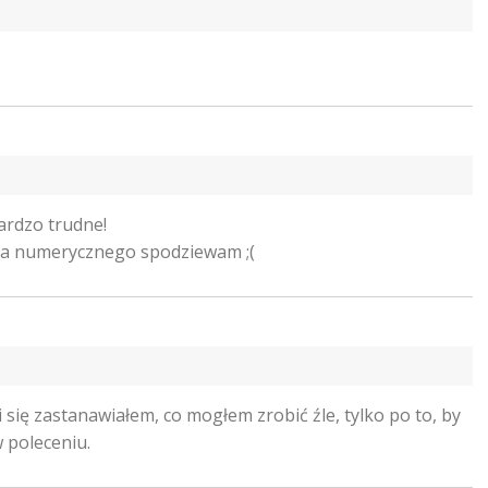
ardzo trudne!
ia numerycznego spodziewam ;(
i się zastanawiałem, co mogłem zrobić źle, tylko po to, by
w poleceniu.