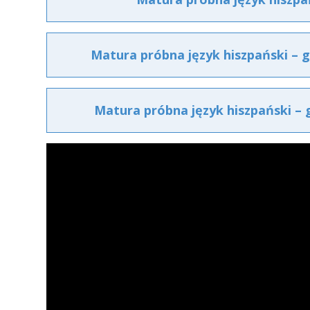
Matura próbna język hiszpański – 
Matura próbna język hiszpański –