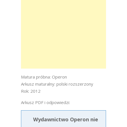
Matura próbna: Operon
Arkusz maturalny: polski rozszerzony
Rok: 2012
Arkusz PDF i odpowiedzi:
Wydawnictwo Operon nie