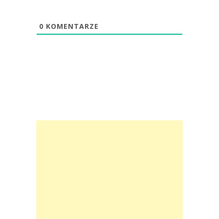
0
KOMENTARZE