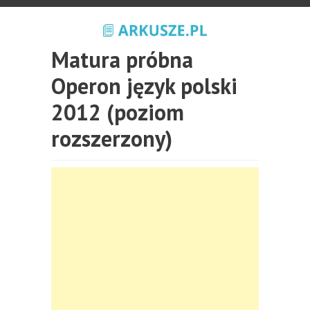
Matura próbna
Operon język polski
2012 (poziom
rozszerzony)