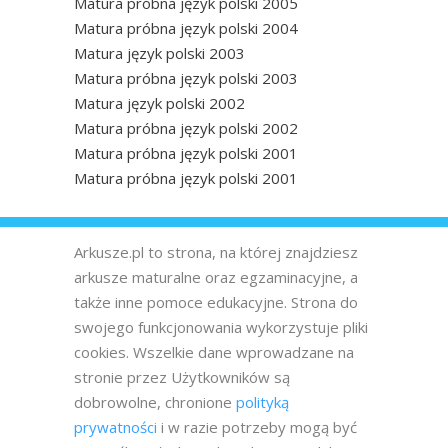
Matura próbna język polski 2005
Matura próbna język polski 2004
Matura język polski 2003
Matura próbna język polski 2003
Matura język polski 2002
Matura próbna język polski 2002
Matura próbna język polski 2001
Matura próbna język polski 2001
Arkusze.pl to strona, na której znajdziesz
arkusze maturalne oraz egzaminacyjne, a
także inne pomoce edukacyjne. Strona do
swojego funkcjonowania wykorzystuje pliki
cookies. Wszelkie dane wprowadzane na
stronie przez Użytkowników są
dobrowolne, chronione
polityką
prywatności
i w razie potrzeby mogą być