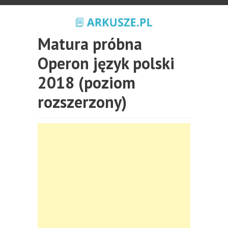
Matura próbna
Operon język polski
2018 (poziom
rozszerzony)