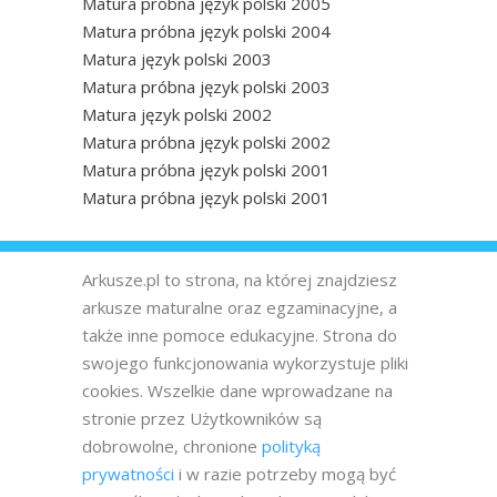
Matura próbna język polski 2005
Matura próbna język polski 2004
Matura język polski 2003
Matura próbna język polski 2003
Matura język polski 2002
Matura próbna język polski 2002
Matura próbna język polski 2001
Matura próbna język polski 2001
Arkusze.pl to strona, na której znajdziesz
arkusze maturalne oraz egzaminacyjne, a
także inne pomoce edukacyjne. Strona do
swojego funkcjonowania wykorzystuje pliki
cookies. Wszelkie dane wprowadzane na
stronie przez Użytkowników są
dobrowolne, chronione
polityką
prywatności
i w razie potrzeby mogą być