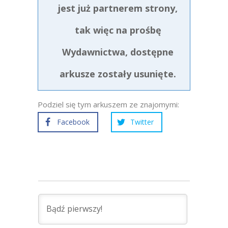
jest już partnerem strony,
tak więc na prośbę
Wydawnictwa, dostępne
arkusze zostały usunięte.
Podziel się tym arkuszem ze znajomymi:
Facebook
Twitter