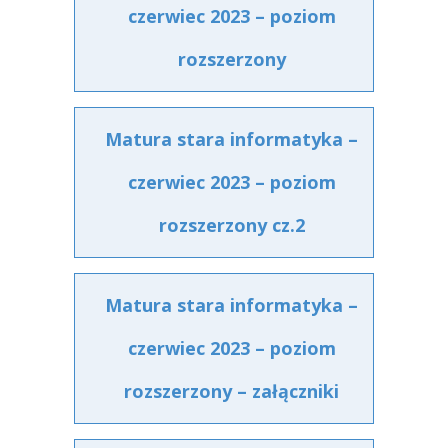
czerwiec 2023 – poziom
rozszerzony
Matura stara informatyka –
czerwiec 2023 – poziom
rozszerzony cz.2
Matura stara informatyka –
czerwiec 2023 – poziom
rozszerzony – załączniki