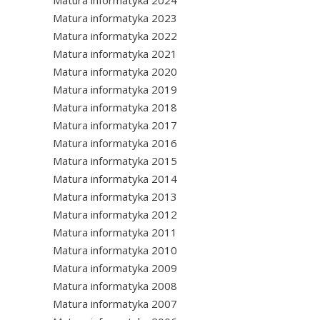
Matura informatyka 2024
Matura informatyka 2023
Matura informatyka 2022
Matura informatyka 2021
Matura informatyka 2020
Matura informatyka 2019
Matura informatyka 2018
Matura informatyka 2017
Matura informatyka 2016
Matura informatyka 2015
Matura informatyka 2014
Matura informatyka 2013
Matura informatyka 2012
Matura informatyka 2011
Matura informatyka 2010
Matura informatyka 2009
Matura informatyka 2008
Matura informatyka 2007