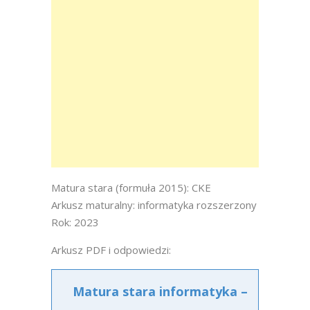
Matura stara (formuła 2015): CKE
Arkusz maturalny: informatyka rozszerzony
Rok: 2023
Arkusz PDF i odpowiedzi:
Matura stara informatyka –