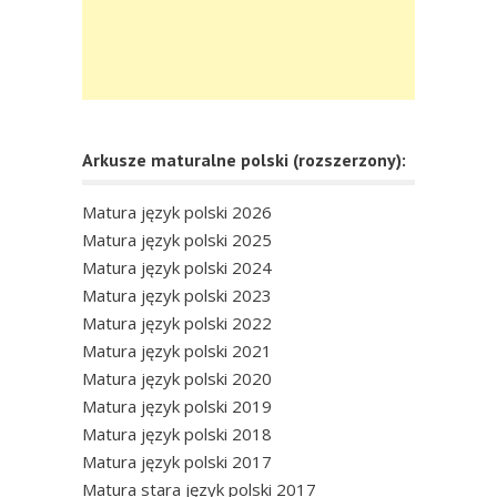
Arkusze maturalne polski (rozszerzony):
Matura język polski 2026
Matura język polski 2025
Matura język polski 2024
Matura język polski 2023
Matura język polski 2022
Matura język polski 2021
Matura język polski 2020
Matura język polski 2019
Matura język polski 2018
Matura język polski 2017
Matura stara język polski 2017