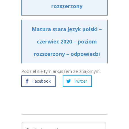
rozszerzony
Matura stara język polski –
czerwiec 2020 – poziom
rozszerzony – odpowiedzi
Podziel się tym arkuszem ze znajomymi:
Facebook
Twitter