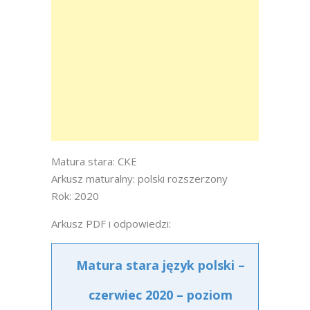
Matura stara: CKE
Arkusz maturalny: polski rozszerzony
Rok: 2020
Arkusz PDF i odpowiedzi:
Matura stara język polski –
czerwiec 2020 – poziom