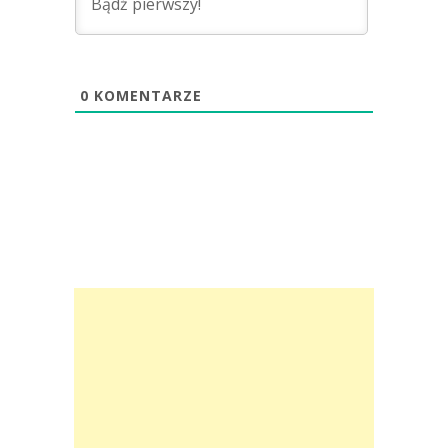
0
KOMENTARZE