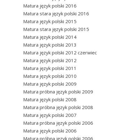
Matura język polski 2016
Matura stara język polski 2016
Matura język polski 2015
Matura stara język polski 2015
Matura język polski 2014
Matura język polski 2013
Matura język polski 2012 czerwiec
Matura język polski 2012
Matura język polski 2011
Matura język polski 2010
Matura język polski 2009
Matura próbna język polski 2009
Matura język polski 2008
Matura próbna język polski 2008
Matura język polski 2007
Matura próbna język polski 2006
Matura język polski 2006
Matura próbna język polski 2006