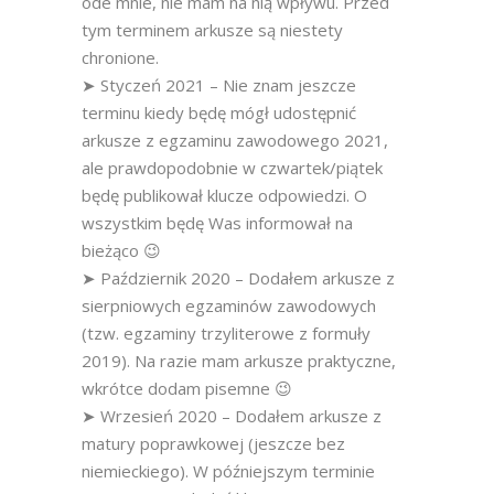
ode mnie, nie mam na nią wpływu. Przed
tym terminem arkusze są niestety
chronione.
➤ Styczeń 2021 – Nie znam jeszcze
terminu kiedy będę mógł udostępnić
arkusze z egzaminu zawodowego 2021,
ale prawdopodobnie w czwartek/piątek
będę publikował klucze odpowiedzi. O
wszystkim będę Was informował na
bieżąco 😉
➤ Październik 2020 – Dodałem arkusze z
sierpniowych egzaminów zawodowych
(tzw. egzaminy trzyliterowe z formuły
2019). Na razie mam arkusze praktyczne,
wkrótce dodam pisemne 😉
➤ Wrzesień 2020 – Dodałem arkusze z
matury poprawkowej (jeszcze bez
niemieckiego). W późniejszym terminie