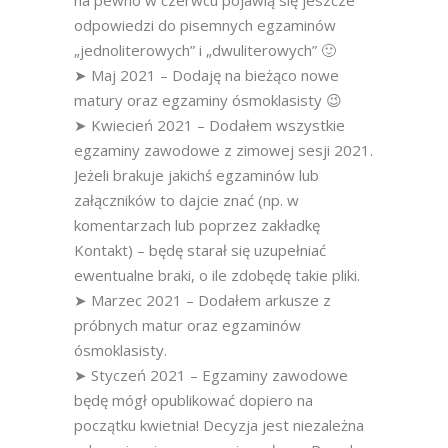
na pewno w czerwcu pojawią się jeszcze
odpowiedzi do pisemnych egzaminów
„jednoliterowych” i „dwuliterowych” 🙂
➤ Maj 2021 – Dodaję na bieżąco nowe
matury oraz egzaminy ósmoklasisty 😉
➤ Kwiecień 2021 – Dodałem wszystkie
egzaminy zawodowe z zimowej sesji 2021.
Jeżeli brakuje jakichś egzaminów lub
załączników to dajcie znać (np. w
komentarzach lub poprzez zakładkę
Kontakt) – będę starał się uzupełniać
ewentualne braki, o ile zdobędę takie pliki.
➤ Marzec 2021 – Dodałem arkusze z
próbnych matur oraz egzaminów
ósmoklasisty.
➤ Styczeń 2021 – Egzaminy zawodowe
będę mógł opublikować dopiero na
początku kwietnia! Decyzja jest niezależna