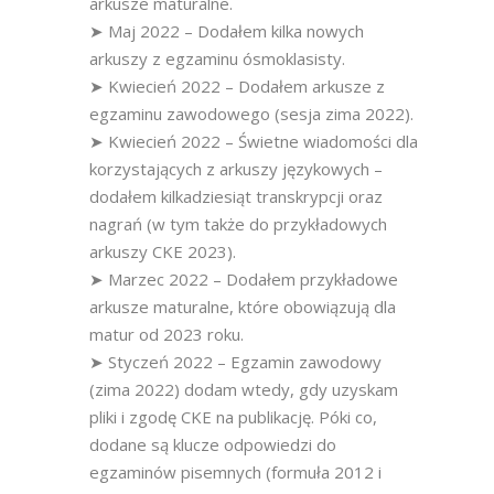
arkusze maturalne.
➤ Maj 2022 – Dodałem kilka nowych
arkuszy z egzaminu ósmoklasisty.
➤ Kwiecień 2022 – Dodałem arkusze z
egzaminu zawodowego (sesja zima 2022).
➤ Kwiecień 2022 – Świetne wiadomości dla
korzystających z arkuszy językowych –
dodałem kilkadziesiąt transkrypcji oraz
nagrań (w tym także do przykładowych
arkuszy CKE 2023).
➤ Marzec 2022 – Dodałem przykładowe
arkusze maturalne, które obowiązują dla
matur od 2023 roku.
➤ Styczeń 2022 – Egzamin zawodowy
(zima 2022) dodam wtedy, gdy uzyskam
pliki i zgodę CKE na publikację. Póki co,
dodane są klucze odpowiedzi do
egzaminów pisemnych (formuła 2012 i