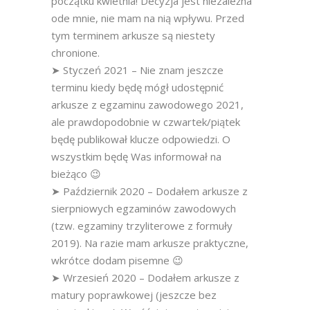
początku kwietnia! Decyzja jest niezależna
ode mnie, nie mam na nią wpływu. Przed
tym terminem arkusze są niestety
chronione.
➤ Styczeń 2021 – Nie znam jeszcze
terminu kiedy będę mógł udostępnić
arkusze z egzaminu zawodowego 2021,
ale prawdopodobnie w czwartek/piątek
będę publikował klucze odpowiedzi. O
wszystkim będę Was informował na
bieżąco 😉
➤ Październik 2020 – Dodałem arkusze z
sierpniowych egzaminów zawodowych
(tzw. egzaminy trzyliterowe z formuły
2019). Na razie mam arkusze praktyczne,
wkrótce dodam pisemne 😉
➤ Wrzesień 2020 – Dodałem arkusze z
matury poprawkowej (jeszcze bez