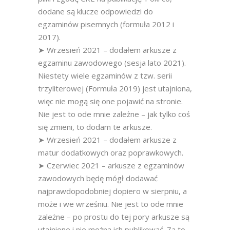
dodane są klucze odpowiedzi do
egzaminów pisemnych (formuła 2012 i
2017).
➤ Wrzesień 2021 – dodałem arkusze z
egzaminu zawodowego (sesja lato 2021).
Niestety wiele egzaminów z tzw. serii
trzyliterowej (Formuła 2019) jest utajniona,
więc nie mogą się one pojawić na stronie.
Nie jest to ode mnie zależne – jak tylko coś
się zmieni, to dodam te arkusze.
➤ Wrzesień 2021 – dodałem arkusze z
matur dodatkowych oraz poprawkowych.
➤ Czerwiec 2021 – arkusze z egzaminów
zawodowych będę mógł dodawać
najprawdopodobniej dopiero w sierpniu, a
może i we wrześniu. Nie jest to ode mnie
zależne – po prostu do tej pory arkusze są
utajnione i nie można ich publikować. Za to