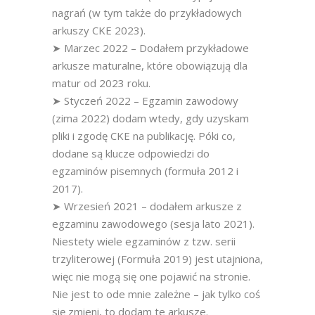
nagrań (w tym także do przykładowych
arkuszy CKE 2023).
➤ Marzec 2022 – Dodałem przykładowe
arkusze maturalne, które obowiązują dla
matur od 2023 roku.
➤ Styczeń 2022 – Egzamin zawodowy
(zima 2022) dodam wtedy, gdy uzyskam
pliki i zgodę CKE na publikację. Póki co,
dodane są klucze odpowiedzi do
egzaminów pisemnych (formuła 2012 i
2017).
➤ Wrzesień 2021 – dodałem arkusze z
egzaminu zawodowego (sesja lato 2021).
Niestety wiele egzaminów z tzw. serii
trzyliterowej (Formuła 2019) jest utajniona,
więc nie mogą się one pojawić na stronie.
Nie jest to ode mnie zależne – jak tylko coś
się zmieni, to dodam te arkusze.