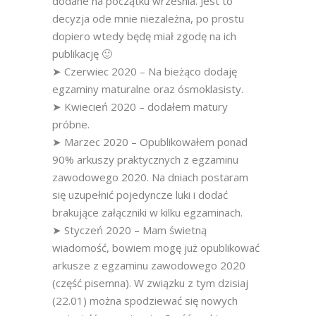
dodane na początku września. Jest to
decyzja ode mnie niezależna, po prostu
dopiero wtedy będę miał zgodę na ich
publikację 🙂
➤ Czerwiec 2020 – Na bieżąco dodaję
egzaminy maturalne oraz ósmoklasisty.
➤ Kwiecień 2020 – dodałem matury
próbne.
➤ Marzec 2020 – Opublikowałem ponad
90% arkuszy praktycznych z egzaminu
zawodowego 2020. Na dniach postaram
się uzupełnić pojedyncze luki i dodać
brakujące załączniki w kilku egzaminach.
➤ Styczeń 2020 – Mam świetną
wiadomość, bowiem mogę już opublikować
arkusze z egzaminu zawodowego 2020
(część pisemna). W związku z tym dzisiaj
(22.01) można spodziewać się nowych