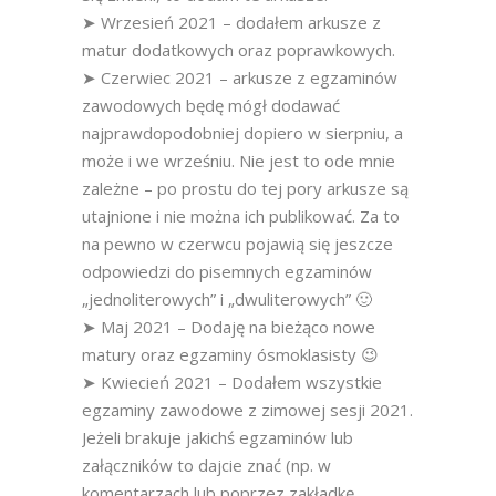
➤ Wrzesień 2021 – dodałem arkusze z
matur dodatkowych oraz poprawkowych.
➤ Czerwiec 2021 – arkusze z egzaminów
zawodowych będę mógł dodawać
najprawdopodobniej dopiero w sierpniu, a
może i we wrześniu. Nie jest to ode mnie
zależne – po prostu do tej pory arkusze są
utajnione i nie można ich publikować. Za to
na pewno w czerwcu pojawią się jeszcze
odpowiedzi do pisemnych egzaminów
„jednoliterowych” i „dwuliterowych” 🙂
➤ Maj 2021 – Dodaję na bieżąco nowe
matury oraz egzaminy ósmoklasisty 😉
➤ Kwiecień 2021 – Dodałem wszystkie
egzaminy zawodowe z zimowej sesji 2021.
Jeżeli brakuje jakichś egzaminów lub
załączników to dajcie znać (np. w
komentarzach lub poprzez zakładkę