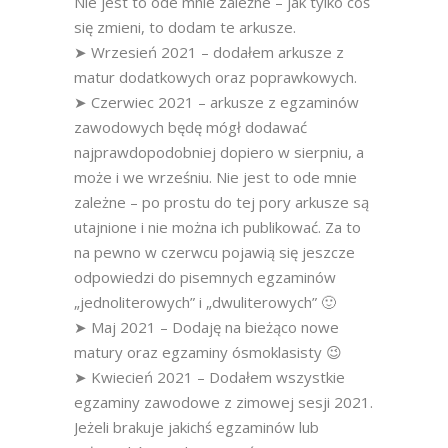
Nie jest to ode mnie zależne – jak tylko coś
się zmieni, to dodam te arkusze.
➤ Wrzesień 2021 – dodałem arkusze z
matur dodatkowych oraz poprawkowych.
➤ Czerwiec 2021 – arkusze z egzaminów
zawodowych będę mógł dodawać
najprawdopodobniej dopiero w sierpniu, a
może i we wrześniu. Nie jest to ode mnie
zależne – po prostu do tej pory arkusze są
utajnione i nie można ich publikować. Za to
na pewno w czerwcu pojawią się jeszcze
odpowiedzi do pisemnych egzaminów
„jednoliterowych” i „dwuliterowych” 🙂
➤ Maj 2021 – Dodaję na bieżąco nowe
matury oraz egzaminy ósmoklasisty 😉
➤ Kwiecień 2021 – Dodałem wszystkie
egzaminy zawodowe z zimowej sesji 2021.
Jeżeli brakuje jakichś egzaminów lub