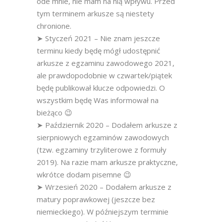
ode mnie, nie mam na nią wpływu. Przed
tym terminem arkusze są niestety
chronione.
➤ Styczeń 2021 – Nie znam jeszcze
terminu kiedy będę mógł udostępnić
arkusze z egzaminu zawodowego 2021,
ale prawdopodobnie w czwartek/piątek
będę publikował klucze odpowiedzi. O
wszystkim będę Was informował na
bieżąco 😉
➤ Październik 2020 – Dodałem arkusze z
sierpniowych egzaminów zawodowych
(tzw. egzaminy trzyliterowe z formuły
2019). Na razie mam arkusze praktyczne,
wkrótce dodam pisemne 😉
➤ Wrzesień 2020 – Dodałem arkusze z
matury poprawkowej (jeszcze bez
niemieckiego). W późniejszym terminie