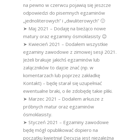
na pewno w czerwcu pojawią się jeszcze
odpowiedzi do pisemnych egzaminów
„jednoliterowych” i „dwuliterowych” 🙂
➤ Maj 2021 – Dodaję na bieżąco nowe
matury oraz egzaminy ósmoklasisty 😉
➤ Kwiecień 2021 – Dodałem wszystkie
egzaminy zawodowe z zimowej sesji 2021.
Jeżeli brakuje jakichś egzaminów lub
załączników to dajcie znać (np. w
komentarzach lub poprzez zakładkę
Kontakt) – będę starał się uzupełniać
ewentualne braki, o ile zdobędę takie pliki.
➤ Marzec 2021 – Dodałem arkusze z
próbnych matur oraz egzaminów
ósmoklasisty.
➤ Styczeń 2021 – Egzaminy zawodowe
będę mógł opublikować dopiero na
początku kwietnia! Decyzja jest niezależna