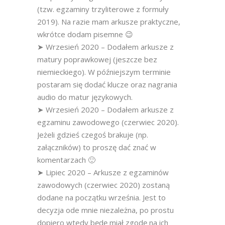
(tzw. egzaminy trzyliterowe z formuły
2019). Na razie mam arkusze praktyczne,
wkrótce dodam pisemne 😉
➤ Wrzesień 2020 – Dodałem arkusze z
matury poprawkowej (jeszcze bez
niemieckiego). W późniejszym terminie
postaram się dodać klucze oraz nagrania
audio do matur językowych.
➤ Wrzesień 2020 – Dodałem arkusze z
egzaminu zawodowego (czerwiec 2020).
Jeżeli gdzieś czegoś brakuje (np.
załączników) to proszę dać znać w
komentarzach 🙂
➤ Lipiec 2020 – Arkusze z egzaminów
zawodowych (czerwiec 2020) zostaną
dodane na początku września. Jest to
decyzja ode mnie niezależna, po prostu
dopiero wtedy będę miał zgodę na ich