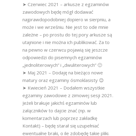
➤ Czerwiec 2021 – arkusze z egzaminów
zawodowych będę mógł dodawać
najprawdopodobniej dopiero w sierpniu, a
może i we wrześniu. Nie jest to ode mnie
zależne – po prostu do tej pory arkusze są
utajnione i nie można ich publikować. Za to
na pewno w czerwcu pojawią się jeszcze
odpowiedzi do pisemnych egzaminów
„jednoliterowych” i „dwuliterowych” 🙂
➤ Maj 2021 – Dodaję na bieżąco nowe
matury oraz egzaminy ósmoklasisty 😉
➤ Kwiecień 2021 – Dodałem wszystkie
egzaminy zawodowe z zimowej sesji 2021.
Jeżeli brakuje jakichś egzaminów lub
załączników to dajcie znać (np. w
komentarzach lub poprzez zakładkę
Kontakt) – będę starał się uzupełniać
ewentualne braki, o ile zdobędę takie pliki.