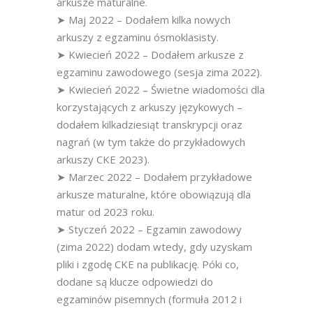
arkusze maturalne.
➤ Maj 2022 – Dodałem kilka nowych
arkuszy z egzaminu ósmoklasisty.
➤ Kwiecień 2022 – Dodałem arkusze z
egzaminu zawodowego (sesja zima 2022).
➤ Kwiecień 2022 – Świetne wiadomości dla
korzystających z arkuszy językowych –
dodałem kilkadziesiąt transkrypcji oraz
nagrań (w tym także do przykładowych
arkuszy CKE 2023).
➤ Marzec 2022 – Dodałem przykładowe
arkusze maturalne, które obowiązują dla
matur od 2023 roku.
➤ Styczeń 2022 – Egzamin zawodowy
(zima 2022) dodam wtedy, gdy uzyskam
pliki i zgodę CKE na publikację. Póki co,
dodane są klucze odpowiedzi do
egzaminów pisemnych (formuła 2012 i