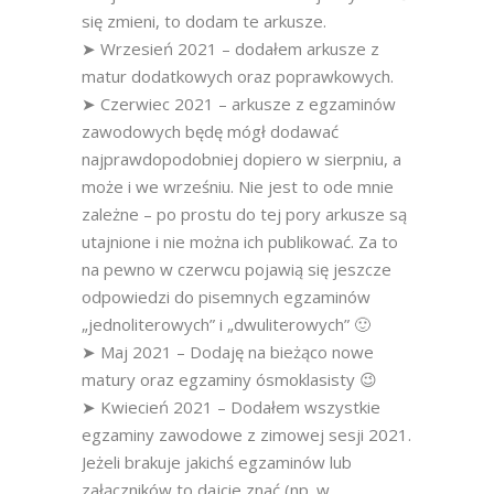
się zmieni, to dodam te arkusze.
➤ Wrzesień 2021 – dodałem arkusze z
matur dodatkowych oraz poprawkowych.
➤ Czerwiec 2021 – arkusze z egzaminów
zawodowych będę mógł dodawać
najprawdopodobniej dopiero w sierpniu, a
może i we wrześniu. Nie jest to ode mnie
zależne – po prostu do tej pory arkusze są
utajnione i nie można ich publikować. Za to
na pewno w czerwcu pojawią się jeszcze
odpowiedzi do pisemnych egzaminów
„jednoliterowych” i „dwuliterowych” 🙂
➤ Maj 2021 – Dodaję na bieżąco nowe
matury oraz egzaminy ósmoklasisty 😉
➤ Kwiecień 2021 – Dodałem wszystkie
egzaminy zawodowe z zimowej sesji 2021.
Jeżeli brakuje jakichś egzaminów lub
załączników to dajcie znać (np. w