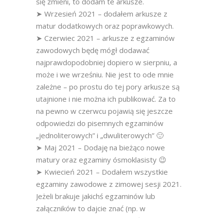
się zmieni, to dodam te arkusze.
➤ Wrzesień 2021 – dodałem arkusze z
matur dodatkowych oraz poprawkowych.
➤ Czerwiec 2021 – arkusze z egzaminów
zawodowych będę mógł dodawać
najprawdopodobniej dopiero w sierpniu, a
może i we wrześniu. Nie jest to ode mnie
zależne – po prostu do tej pory arkusze są
utajnione i nie można ich publikować. Za to
na pewno w czerwcu pojawią się jeszcze
odpowiedzi do pisemnych egzaminów
„jednoliterowych” i „dwuliterowych” 🙂
➤ Maj 2021 – Dodaję na bieżąco nowe
matury oraz egzaminy ósmoklasisty 😉
➤ Kwiecień 2021 – Dodałem wszystkie
egzaminy zawodowe z zimowej sesji 2021.
Jeżeli brakuje jakichś egzaminów lub
załączników to dajcie znać (np. w