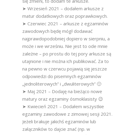
się zmieni, to dodam te arkusze.
➤ Wrzesień 2021 – dodałem arkusze z
matur dodatkowych oraz poprawkowych.
➤ Czerwiec 2021 – arkusze z egzaminów
zawodowych będę mógł dodawać
najprawdopodobniej dopiero w sierpniu, a
może i we wrześniu. Nie jest to ode mnie
zależne – po prostu do tej pory arkusze są
utajnione i nie można ich publikować. Za to
na pewno w czerwcu pojawią się jeszcze
odpowiedzi do pisemnych egzaminów
„jednoliterowych” i „dwuliterowych” 🙂
➤ Maj 2021 – Dodaję na bieżąco nowe
matury oraz egzaminy ósmoklasisty 😉
➤ Kwiecień 2021 – Dodałem wszystkie
egzaminy zawodowe z zimowej sesji 2021.
Jeżeli brakuje jakichś egzaminów lub
załączników to dajcie znać (np. w