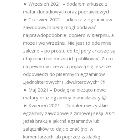
➤ Wrzesień 2021 – dodałem arkusze z
matur dodatkowych oraz poprawkowych.
➤ Czerwiec 2021 – arkusze z egzaminów
zawodowych będę mógł dodawać
najprawdopodobniej dopiero w sierpniu, a
może i we wrześniu. Nie jest to ode mnie
zależne – po prostu do tej pory arkusze są
utajnione i nie można ich publikować. Za to
na pewno w czerwcu pojawią się jeszcze
odpowiedzi do pisemnych egzaminów
„jednoliterowych” i „dwuliterowych” 🙂
➤ Maj 2021 – Dodaję na bieżąco nowe
matury oraz egzaminy ósmoklasisty 😉
➤ Kwiecień 2021 – Dodałem wszystkie
egzaminy zawodowe z zimowej sesji 2021.
Jeżeli brakuje jakichś egzaminów lub
załączników to dajcie znać (np. w
komentarzach lub poprzez zakładkę