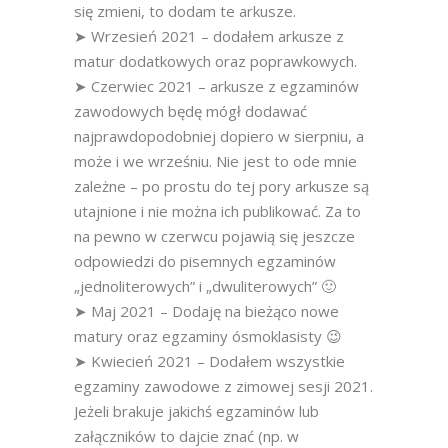
się zmieni, to dodam te arkusze.
➤ Wrzesień 2021 – dodałem arkusze z
matur dodatkowych oraz poprawkowych.
➤ Czerwiec 2021 – arkusze z egzaminów
zawodowych będę mógł dodawać
najprawdopodobniej dopiero w sierpniu, a
może i we wrześniu. Nie jest to ode mnie
zależne – po prostu do tej pory arkusze są
utajnione i nie można ich publikować. Za to
na pewno w czerwcu pojawią się jeszcze
odpowiedzi do pisemnych egzaminów
„jednoliterowych” i „dwuliterowych” 🙂
➤ Maj 2021 – Dodaję na bieżąco nowe
matury oraz egzaminy ósmoklasisty 😉
➤ Kwiecień 2021 – Dodałem wszystkie
egzaminy zawodowe z zimowej sesji 2021.
Jeżeli brakuje jakichś egzaminów lub
załączników to dajcie znać (np. w