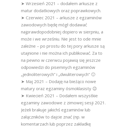
➤ Wrzesień 2021 – dodałem arkusze z
matur dodatkowych oraz poprawkowych.
➤ Czerwiec 2021 – arkusze z egzaminów
zawodowych będę mógł dodawać
najprawdopodobniej dopiero w sierpniu, a
może i we wrześniu. Nie jest to ode mnie
zależne – po prostu do tej pory arkusze są
utajnione i nie można ich publikować. Za to
na pewno w czerwcu pojawią się jeszcze
odpowiedzi do pisemnych egzaminów
„jednoliterowych” i „dwuliterowych” 🙂
➤ Maj 2021 – Dodaję na bieżąco nowe
matury oraz egzaminy ósmoklasisty 😉
➤ Kwiecień 2021 – Dodałem wszystkie
egzaminy zawodowe z zimowej sesji 2021.
Jeżeli brakuje jakichś egzaminów lub
załączników to dajcie znać (np. w
komentarzach lub poprzez zakładkę