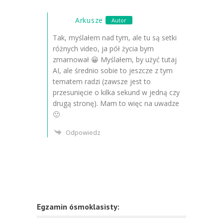
Arkusze
Autor
Tak, myślałem nad tym, ale tu są setki
różnych video, ja pół życia bym
zmarnował 😀 Myślałem, by użyć tutaj
AI, ale średnio sobie to jeszcze z tym
tematem radzi (zawsze jest to
przesunięcie o kilka sekund w jedną czy
drugą stronę). Mam to więc na uwadze
🙂
Odpowiedz
Egzamin ósmoklasisty: