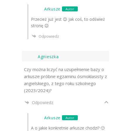
Arkusze
Autor
Przecież już jest 😉 Jak coś, to odśwież
stronę 😉
Odpowiedz
Agnieszka
Czy można liczyć na uzupełnienie bazy o
arkusze próbne egzaminu ósmoklasisty z
angielskiego, z tego roku szkolnego
(2023/2024)?
Odpowiedz
Arkusze
Autor
A o jakie konkretnie arkusze chodzi? 🙂