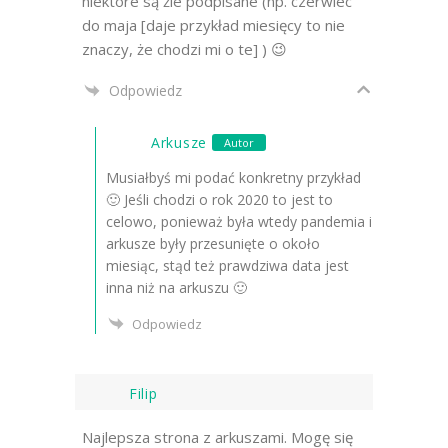
niektóre są źle podpisane (np. czerwiec
do maja [daje przykład miesięcy to nie
znaczy, że chodzi mi o te] ) 😉
Odpowiedz
Arkusze
Autor
Musiałbyś mi podać konkretny przykład
🙂 Jeśli chodzi o rok 2020 to jest to
celowo, ponieważ była wtedy pandemia i
arkusze były przesunięte o około
miesiąc, stąd też prawdziwa data jest
inna niż na arkuszu 🙂
Odpowiedz
Filip
Najlepsza strona z arkuszami. Mogę się