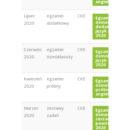
angielski 2021
Lipiec
egzamin
CKE
Egzamin
ósmoklasisty
2020
dodatkowy
dodatkowy
język angielski
2020
Czerwiec
egzamin
CKE
Egzamin
ósmoklasisty
2020
ósmoklasisty
język angielski
2020
Kwiecień
egzamin
CKE
Egzamin
ósmoklasisty
2020
próbny
próbny język
angielski 2020
Marzec
zestawy
CKE
Egzamin
ósmoklasisty
2020
zadań
zestawy zadań
powtórkowych
2020