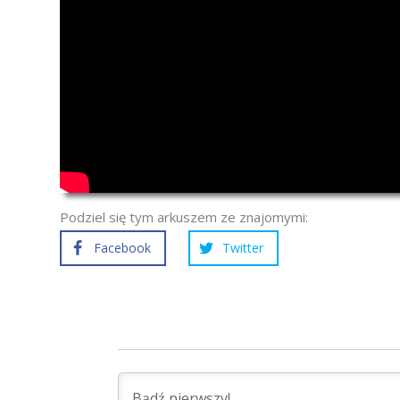
Podziel się tym arkuszem ze znajomymi:
Facebook
Twitter