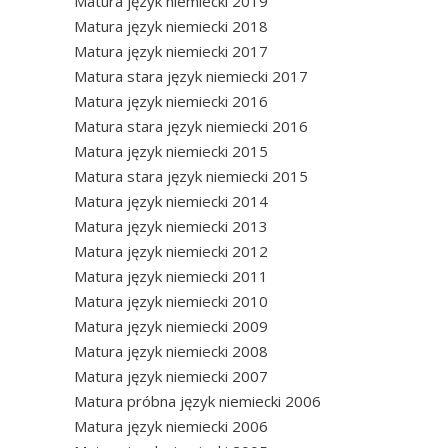
Matura język niemiecki 2019
Matura język niemiecki 2018
Matura język niemiecki 2017
Matura stara język niemiecki 2017
Matura język niemiecki 2016
Matura stara język niemiecki 2016
Matura język niemiecki 2015
Matura stara język niemiecki 2015
Matura język niemiecki 2014
Matura język niemiecki 2013
Matura język niemiecki 2012
Matura język niemiecki 2011
Matura język niemiecki 2010
Matura język niemiecki 2009
Matura język niemiecki 2008
Matura język niemiecki 2007
Matura próbna język niemiecki 2006
Matura język niemiecki 2006