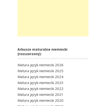
Arkusze maturalne niemiecki
(rozszerzony):
Matura język niemiecki 2026
Matura język niemiecki 2025
Matura język niemiecki 2024
Matura język niemiecki 2023
Matura język niemiecki 2022
Matura język niemiecki 2021
Matura język niemiecki 2020