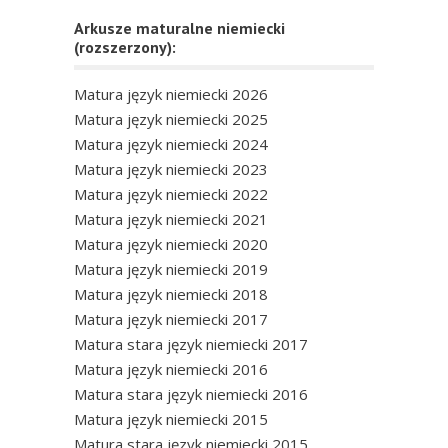
Arkusze maturalne niemiecki
(rozszerzony):
Matura język niemiecki 2026
Matura język niemiecki 2025
Matura język niemiecki 2024
Matura język niemiecki 2023
Matura język niemiecki 2022
Matura język niemiecki 2021
Matura język niemiecki 2020
Matura język niemiecki 2019
Matura język niemiecki 2018
Matura język niemiecki 2017
Matura stara język niemiecki 2017
Matura język niemiecki 2016
Matura stara język niemiecki 2016
Matura język niemiecki 2015
Matura stara język niemiecki 2015