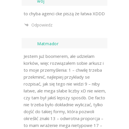
woj
to chyba agenci cke piszą że łatwa XDDD
Odpowiedz
Matmador
Jestem już boomerem, ale udzielam
korków, więc rozwiązałem sobie arkusz i
to moje przemyślenia: 1 – chwilę trzeba
przekminić, najlepiej przykłady se
rozpisać, jak się tego nie widzi 9 – niby
łatwe, ale mega słabe liczby xD nie wiem,
czy tam był jakiś lepszy sposób. De facto
nie trzeba było dokładnie wyliczać, tylko
dojść do takiej formy, która pozwoli
określić znaki 13 – odwrotna proporcja –
to mam wrażenie mega nietypowe 17 –