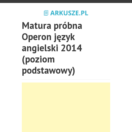
Matura próbna
Operon język
angielski 2014
(poziom
podstawowy)