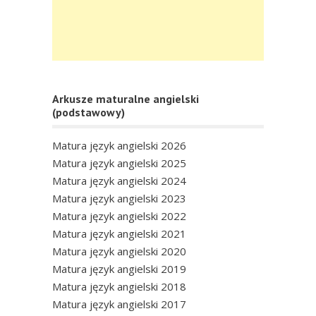
Arkusze maturalne angielski
(podstawowy)
Matura język angielski 2026
Matura język angielski 2025
Matura język angielski 2024
Matura język angielski 2023
Matura język angielski 2022
Matura język angielski 2021
Matura język angielski 2020
Matura język angielski 2019
Matura język angielski 2018
Matura język angielski 2017