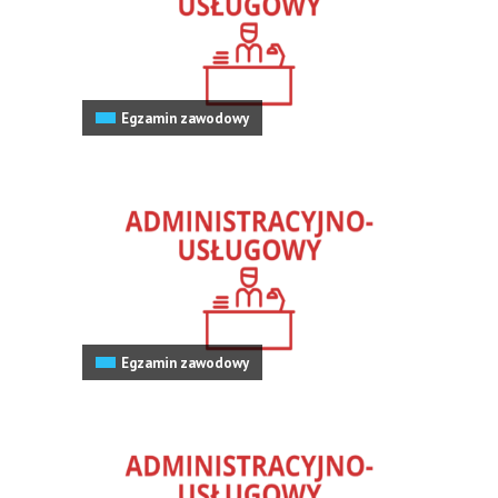
Egzamin zawodowy
Egzamin zawodowy