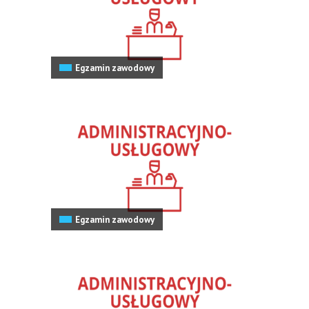
Egzamin zawodowy
Egzamin zawodowy