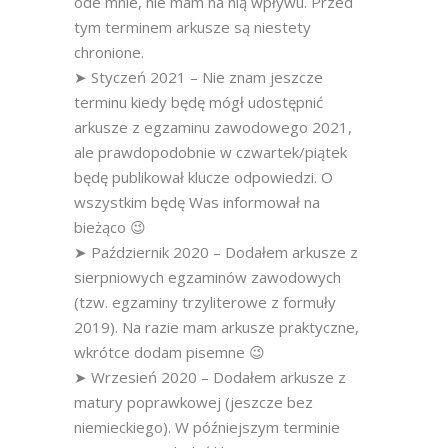
ode mnie, nie mam na nią wpływu. Przed
tym terminem arkusze są niestety
chronione.
➤ Styczeń 2021 – Nie znam jeszcze
terminu kiedy będę mógł udostępnić
arkusze z egzaminu zawodowego 2021,
ale prawdopodobnie w czwartek/piątek
będę publikował klucze odpowiedzi. O
wszystkim będę Was informował na
bieżąco 😉
➤ Październik 2020 – Dodałem arkusze z
sierpniowych egzaminów zawodowych
(tzw. egzaminy trzyliterowe z formuły
2019). Na razie mam arkusze praktyczne,
wkrótce dodam pisemne 😉
➤ Wrzesień 2020 – Dodałem arkusze z
matury poprawkowej (jeszcze bez
niemieckiego). W późniejszym terminie