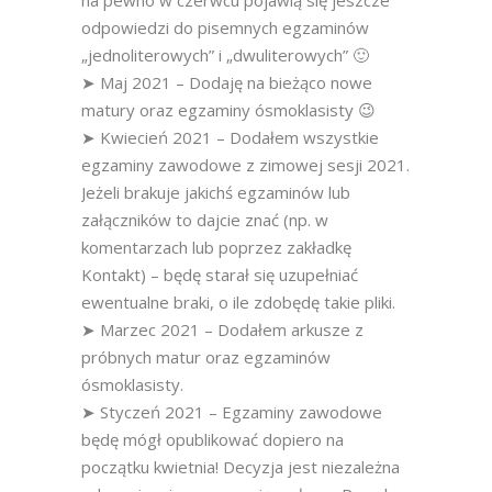
na pewno w czerwcu pojawią się jeszcze
odpowiedzi do pisemnych egzaminów
„jednoliterowych” i „dwuliterowych” 🙂
➤ Maj 2021 – Dodaję na bieżąco nowe
matury oraz egzaminy ósmoklasisty 😉
➤ Kwiecień 2021 – Dodałem wszystkie
egzaminy zawodowe z zimowej sesji 2021.
Jeżeli brakuje jakichś egzaminów lub
załączników to dajcie znać (np. w
komentarzach lub poprzez zakładkę
Kontakt) – będę starał się uzupełniać
ewentualne braki, o ile zdobędę takie pliki.
➤ Marzec 2021 – Dodałem arkusze z
próbnych matur oraz egzaminów
ósmoklasisty.
➤ Styczeń 2021 – Egzaminy zawodowe
będę mógł opublikować dopiero na
początku kwietnia! Decyzja jest niezależna