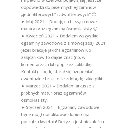
na pewno w czerwcu pojawią się jeszcze
odpowiedzi do pisemnych egzaminów
„jednoliterowych” i „dwuliterowych” 🙂
➤ Maj 2021 – Dodaję na bieżąco nowe
matury oraz egzaminy ósmoklasisty 😉
➤ Kwiecień 2021 – Dodałem wszystkie
egzaminy zawodowe z zimowej sesji 2021.
Jeżeli brakuje jakichś egzaminów lub
załączników to dajcie znać (np. w
komentarzach lub poprzez zakładkę
Kontakt) – będę starał się uzupełniać
ewentualne braki, o ile zdobędę takie pliki.
➤ Marzec 2021 – Dodałem arkusze z
próbnych matur oraz egzaminów
ósmoklasisty.
➤ Styczeń 2021 – Egzaminy zawodowe
będę mógł opublikować dopiero na
początku kwietnia! Decyzja jest niezależna