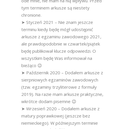
ode mnie, nie mam na nią wpływu. Przed
tym terminem arkusze są niestety
chronione.
➤ Styczeń 2021 – Nie znam jeszcze
terminu kiedy będę mógł udostępnić
arkusze z egzaminu zawodowego 2021,
ale prawdopodobnie w czwartek/piątek
będę publikował klucze odpowiedzi. O
wszystkim będę Was informował na
bieżąco 😉
➤ Październik 2020 – Dodałem arkusze z
sierpniowych egzaminów zawodowych
(tzw. egzaminy trzyliterowe z formuły
2019). Na razie mam arkusze praktyczne,
wkrótce dodam pisemne 😉
➤ Wrzesień 2020 – Dodałem arkusze z
matury poprawkowej (jeszcze bez
niemieckiego). W późniejszym terminie