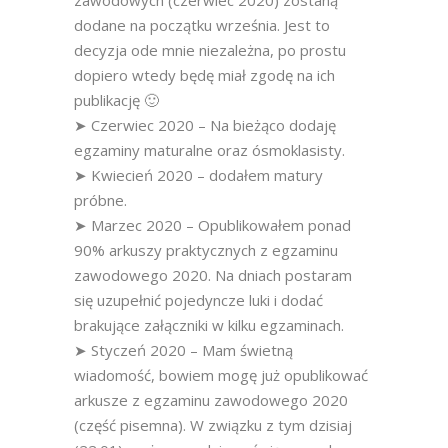
zawodowych (czerwiec 2020) zostaną
dodane na początku września. Jest to
decyzja ode mnie niezależna, po prostu
dopiero wtedy będę miał zgodę na ich
publikację 🙂
➤ Czerwiec 2020 – Na bieżąco dodaję
egzaminy maturalne oraz ósmoklasisty.
➤ Kwiecień 2020 – dodałem matury
próbne.
➤ Marzec 2020 – Opublikowałem ponad
90% arkuszy praktycznych z egzaminu
zawodowego 2020. Na dniach postaram
się uzupełnić pojedyncze luki i dodać
brakujące załączniki w kilku egzaminach.
➤ Styczeń 2020 – Mam świetną
wiadomość, bowiem mogę już opublikować
arkusze z egzaminu zawodowego 2020
(część pisemna). W związku z tym dzisiaj