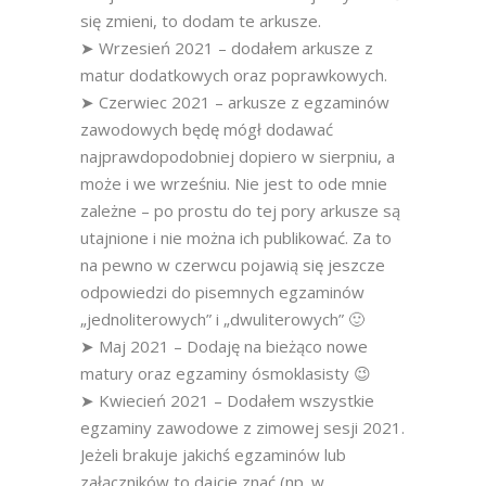
się zmieni, to dodam te arkusze.
➤ Wrzesień 2021 – dodałem arkusze z
matur dodatkowych oraz poprawkowych.
➤ Czerwiec 2021 – arkusze z egzaminów
zawodowych będę mógł dodawać
najprawdopodobniej dopiero w sierpniu, a
może i we wrześniu. Nie jest to ode mnie
zależne – po prostu do tej pory arkusze są
utajnione i nie można ich publikować. Za to
na pewno w czerwcu pojawią się jeszcze
odpowiedzi do pisemnych egzaminów
„jednoliterowych” i „dwuliterowych” 🙂
➤ Maj 2021 – Dodaję na bieżąco nowe
matury oraz egzaminy ósmoklasisty 😉
➤ Kwiecień 2021 – Dodałem wszystkie
egzaminy zawodowe z zimowej sesji 2021.
Jeżeli brakuje jakichś egzaminów lub
załączników to dajcie znać (np. w