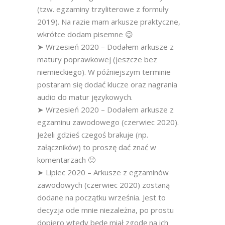
(tzw. egzaminy trzyliterowe z formuły
2019). Na razie mam arkusze praktyczne,
wkrótce dodam pisemne 😉
➤ Wrzesień 2020 – Dodałem arkusze z
matury poprawkowej (jeszcze bez
niemieckiego). W późniejszym terminie
postaram się dodać klucze oraz nagrania
audio do matur językowych.
➤ Wrzesień 2020 – Dodałem arkusze z
egzaminu zawodowego (czerwiec 2020).
Jeżeli gdzieś czegoś brakuje (np.
załączników) to proszę dać znać w
komentarzach 🙂
➤ Lipiec 2020 – Arkusze z egzaminów
zawodowych (czerwiec 2020) zostaną
dodane na początku września. Jest to
decyzja ode mnie niezależna, po prostu
dopiero wtedy będę miał zgodę na ich