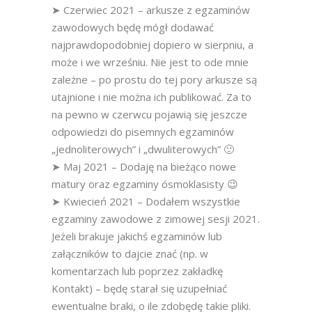
➤ Czerwiec 2021 – arkusze z egzaminów
zawodowych będę mógł dodawać
najprawdopodobniej dopiero w sierpniu, a
może i we wrześniu. Nie jest to ode mnie
zależne – po prostu do tej pory arkusze są
utajnione i nie można ich publikować. Za to
na pewno w czerwcu pojawią się jeszcze
odpowiedzi do pisemnych egzaminów
„jednoliterowych” i „dwuliterowych” 🙂
➤ Maj 2021 – Dodaję na bieżąco nowe
matury oraz egzaminy ósmoklasisty 😉
➤ Kwiecień 2021 – Dodałem wszystkie
egzaminy zawodowe z zimowej sesji 2021.
Jeżeli brakuje jakichś egzaminów lub
załączników to dajcie znać (np. w
komentarzach lub poprzez zakładkę
Kontakt) – będę starał się uzupełniać
ewentualne braki, o ile zdobędę takie pliki.