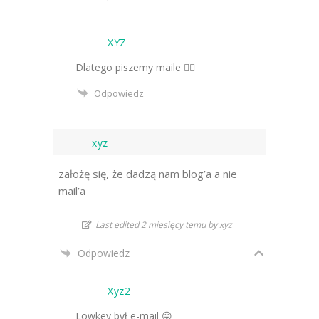
XYZ
Dlatego piszemy maile 🤷‍♀️
Odpowiedz
xyz
założę się, że dadzą nam blog’a a nie
mail’a
Last edited 2 miesięcy temu by xyz
Odpowiedz
Xyz2
Lowkey był e-mail 😛