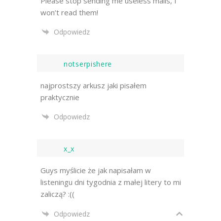
Please stop sending me useless mails, I
won’t read them!
Odpowiedz
notserpishere
najprostszy arkusz jaki pisałem
praktycznie
Odpowiedz
x_x
Guys myślicie że jak napisałam w
listeningu dni tygodnia z małej litery to mi
zaliczą? :((
Odpowiedz