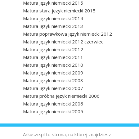
Matura język niemiecki 2015
Matura stara język niemiecki 2015
Matura język niemiecki 2014
Matura język niemiecki 2013
Matura poprawkowa język niemiecki 2012
Matura język niemiecki 2012 czerwiec
Matura język niemiecki 2012
Matura język niemiecki 2011
Matura język niemiecki 2010
Matura język niemiecki 2009
Matura język niemiecki 2008
Matura język niemiecki 2007
Matura próbna język niemiecki 2006
Matura język niemiecki 2006
Matura język niemiecki 2005
Arkusze.pl to strona, na której znajdziesz