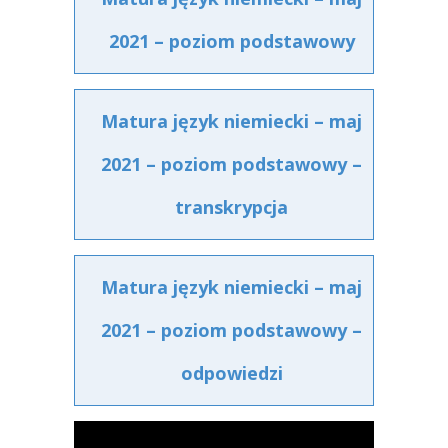
2021 – poziom podstawowy
Matura język niemiecki – maj
2021 – poziom podstawowy –
transkrypcja
Matura język niemiecki – maj
2021 – poziom podstawowy –
odpowiedzi