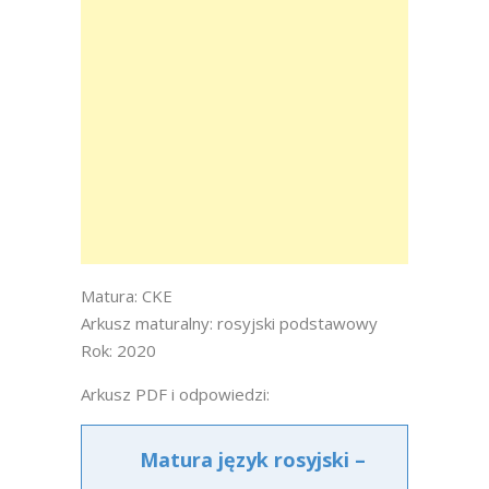
Matura: CKE
Arkusz maturalny: rosyjski podstawowy
Rok: 2020
Arkusz PDF i odpowiedzi:
Matura język rosyjski –