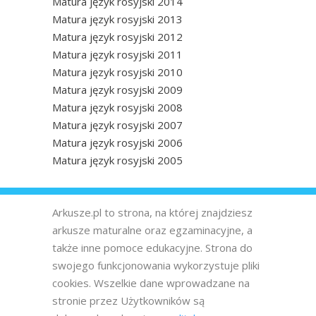
Matura język rosyjski 2014
Matura język rosyjski 2013
Matura język rosyjski 2012
Matura język rosyjski 2011
Matura język rosyjski 2010
Matura język rosyjski 2009
Matura język rosyjski 2008
Matura język rosyjski 2007
Matura język rosyjski 2006
Matura język rosyjski 2005
Arkusze.pl to strona, na której znajdziesz
arkusze maturalne oraz egzaminacyjne, a
także inne pomoce edukacyjne. Strona do
swojego funkcjonowania wykorzystuje pliki
cookies. Wszelkie dane wprowadzane na
stronie przez Użytkowników są