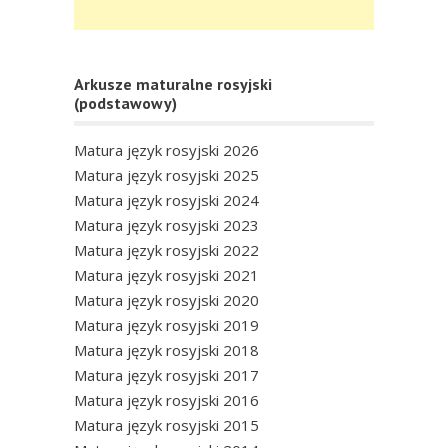
Arkusze maturalne rosyjski
(podstawowy)
Matura język rosyjski 2026
Matura język rosyjski 2025
Matura język rosyjski 2024
Matura język rosyjski 2023
Matura język rosyjski 2022
Matura język rosyjski 2021
Matura język rosyjski 2020
Matura język rosyjski 2019
Matura język rosyjski 2018
Matura język rosyjski 2017
Matura język rosyjski 2016
Matura język rosyjski 2015