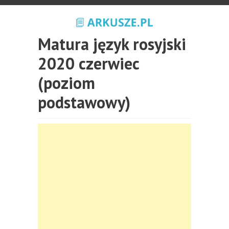
Matura język rosyjski
2020 czerwiec
(poziom
podstawowy)