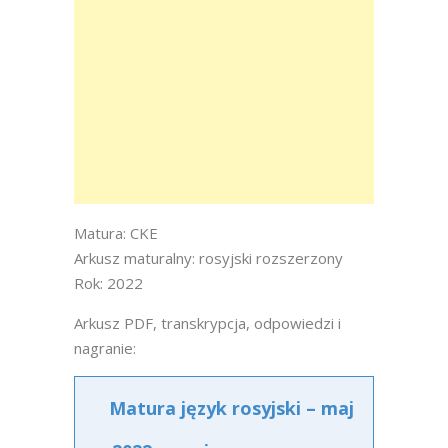
Matura: CKE
Arkusz maturalny: rosyjski rozszerzony
Rok: 2022
Arkusz PDF, transkrypcja, odpowiedzi i
nagranie:
Matura język rosyjski – maj