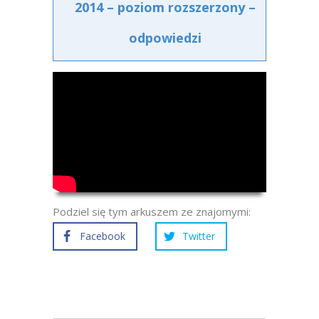
2014 – poziom rozszerzony –
odpowiedzi
Podziel się tym arkuszem ze znajomymi:
Facebook
Twitter