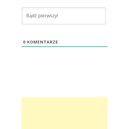
0
KOMENTARZE