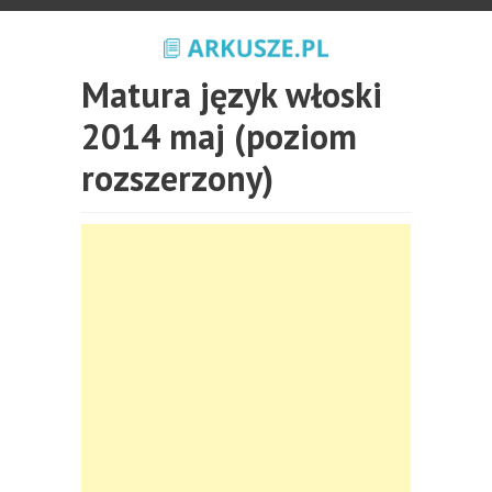
Matura język włoski
2014 maj (poziom
rozszerzony)