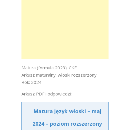
Matura (formuła 2023): CKE
Arkusz maturalny: włoski rozszerzony
Rok: 2024
Arkusz PDF i odpowiedzi:
Matura język włoski – maj
2024 – poziom rozszerzony