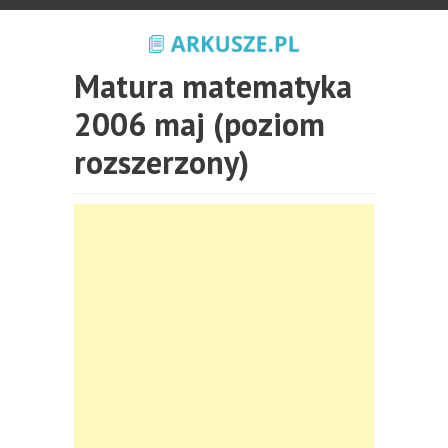
Matura matematyka
2006 maj (poziom
rozszerzony)