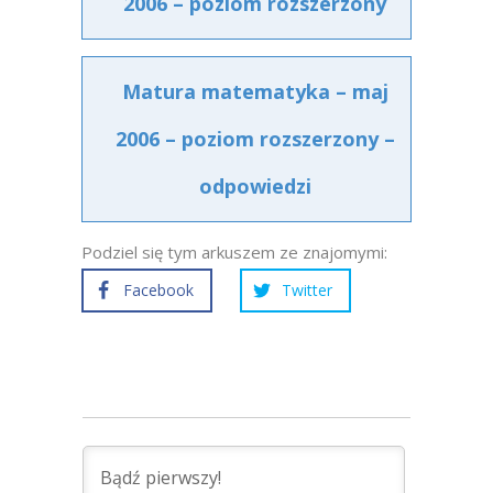
2006 – poziom rozszerzony
Matura matematyka – maj
2006 – poziom rozszerzony –
odpowiedzi
Podziel się tym arkuszem ze znajomymi:
Facebook
Twitter