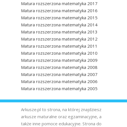
Matura rozszerzona matematyka 2017
Matura rozszerzona matematyka 2016
Matura rozszerzona matematyka 2015
Matura rozszerzona matematyka 2014
Matura rozszerzona matematyka 2013
Matura rozszerzona matematyka 2012
Matura rozszerzona matematyka 2011
Matura rozszerzona matematyka 2010
Matura rozszerzona matematyka 2009
Matura rozszerzona matematyka 2008
Matura rozszerzona matematyka 2007
Matura rozszerzona matematyka 2006
Matura rozszerzona matematyka 2005
Arkusze.pl to strona, na której znajdziesz
arkusze maturalne oraz egzaminacyjne, a
także inne pomoce edukacyjne. Strona do