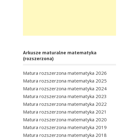
Arkusze maturalne matematyka
(rozszerzona)
Matura rozszerzona matematyka 2026
Matura rozszerzona matematyka 2025
Matura rozszerzona matematyka 2024
Matura rozszerzona matematyka 2023
Matura rozszerzona matematyka 2022
Matura rozszerzona matematyka 2021
Matura rozszerzona matematyka 2020
Matura rozszerzona matematyka 2019
Matura rozszerzona matematyka 2018