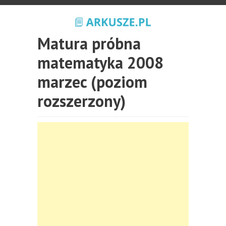
Matura próbna
matematyka 2008
marzec (poziom
rozszerzony)