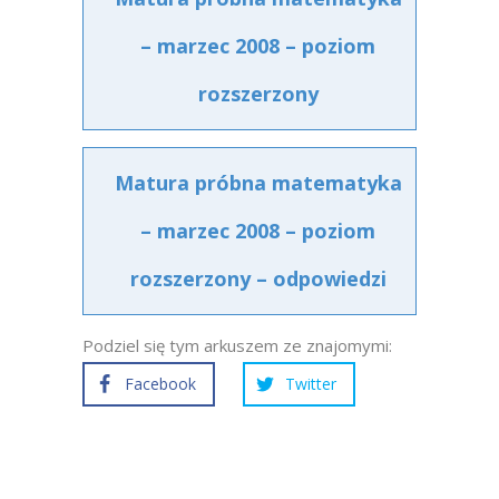
– marzec 2008 – poziom
rozszerzony
Matura próbna matematyka
– marzec 2008 – poziom
rozszerzony – odpowiedzi
Podziel się tym arkuszem ze znajomymi:
Facebook
Twitter