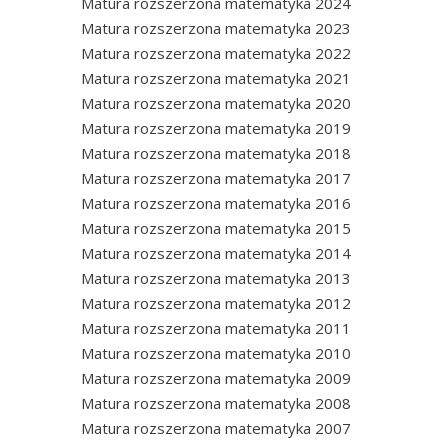
Matura rozszerzona matematyka 2024
Matura rozszerzona matematyka 2023
Matura rozszerzona matematyka 2022
Matura rozszerzona matematyka 2021
Matura rozszerzona matematyka 2020
Matura rozszerzona matematyka 2019
Matura rozszerzona matematyka 2018
Matura rozszerzona matematyka 2017
Matura rozszerzona matematyka 2016
Matura rozszerzona matematyka 2015
Matura rozszerzona matematyka 2014
Matura rozszerzona matematyka 2013
Matura rozszerzona matematyka 2012
Matura rozszerzona matematyka 2011
Matura rozszerzona matematyka 2010
Matura rozszerzona matematyka 2009
Matura rozszerzona matematyka 2008
Matura rozszerzona matematyka 2007