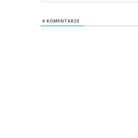
0
KOMENTARZE