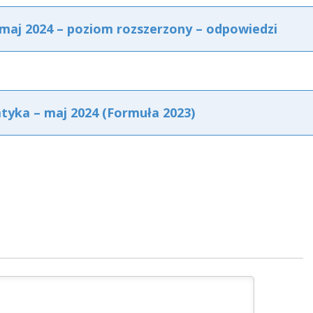
aj 2024 – poziom rozszerzony – odpowiedzi
yka – maj 2024 (Formuła 2023)