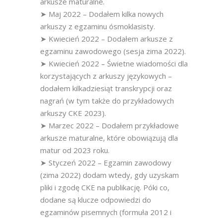
arkusze maturalne.
➤ Maj 2022 – Dodałem kilka nowych
arkuszy z egzaminu ósmoklasisty.
➤ Kwiecień 2022 – Dodałem arkusze z
egzaminu zawodowego (sesja zima 2022).
➤ Kwiecień 2022 – Świetne wiadomości dla
korzystających z arkuszy językowych –
dodałem kilkadziesiąt transkrypcji oraz
nagrań (w tym także do przykładowych
arkuszy CKE 2023).
➤ Marzec 2022 – Dodałem przykładowe
arkusze maturalne, które obowiązują dla
matur od 2023 roku.
➤ Styczeń 2022 – Egzamin zawodowy
(zima 2022) dodam wtedy, gdy uzyskam
pliki i zgodę CKE na publikację. Póki co,
dodane są klucze odpowiedzi do
egzaminów pisemnych (formuła 2012 i