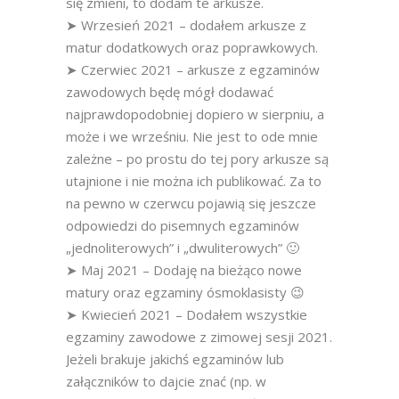
się zmieni, to dodam te arkusze.
➤ Wrzesień 2021 – dodałem arkusze z
matur dodatkowych oraz poprawkowych.
➤ Czerwiec 2021 – arkusze z egzaminów
zawodowych będę mógł dodawać
najprawdopodobniej dopiero w sierpniu, a
może i we wrześniu. Nie jest to ode mnie
zależne – po prostu do tej pory arkusze są
utajnione i nie można ich publikować. Za to
na pewno w czerwcu pojawią się jeszcze
odpowiedzi do pisemnych egzaminów
„jednoliterowych” i „dwuliterowych” 🙂
➤ Maj 2021 – Dodaję na bieżąco nowe
matury oraz egzaminy ósmoklasisty 😉
➤ Kwiecień 2021 – Dodałem wszystkie
egzaminy zawodowe z zimowej sesji 2021.
Jeżeli brakuje jakichś egzaminów lub
załączników to dajcie znać (np. w