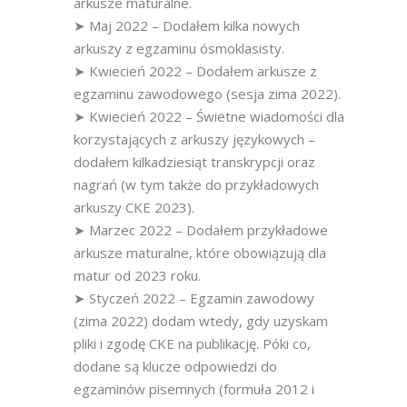
arkusze maturalne.
➤ Maj 2022 – Dodałem kilka nowych
arkuszy z egzaminu ósmoklasisty.
➤ Kwiecień 2022 – Dodałem arkusze z
egzaminu zawodowego (sesja zima 2022).
➤ Kwiecień 2022 – Świetne wiadomości dla
korzystających z arkuszy językowych –
dodałem kilkadziesiąt transkrypcji oraz
nagrań (w tym także do przykładowych
arkuszy CKE 2023).
➤ Marzec 2022 – Dodałem przykładowe
arkusze maturalne, które obowiązują dla
matur od 2023 roku.
➤ Styczeń 2022 – Egzamin zawodowy
(zima 2022) dodam wtedy, gdy uzyskam
pliki i zgodę CKE na publikację. Póki co,
dodane są klucze odpowiedzi do
egzaminów pisemnych (formuła 2012 i