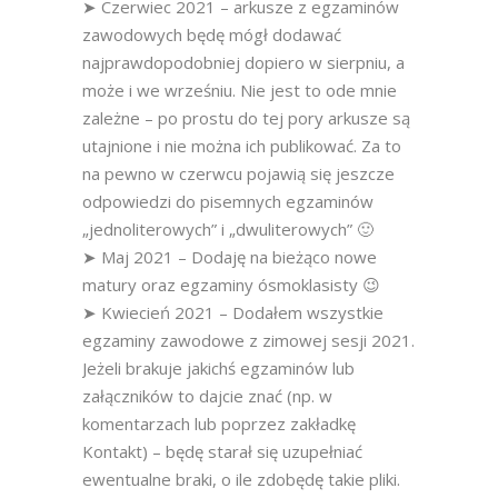
➤ Czerwiec 2021 – arkusze z egzaminów
zawodowych będę mógł dodawać
najprawdopodobniej dopiero w sierpniu, a
może i we wrześniu. Nie jest to ode mnie
zależne – po prostu do tej pory arkusze są
utajnione i nie można ich publikować. Za to
na pewno w czerwcu pojawią się jeszcze
odpowiedzi do pisemnych egzaminów
„jednoliterowych” i „dwuliterowych” 🙂
➤ Maj 2021 – Dodaję na bieżąco nowe
matury oraz egzaminy ósmoklasisty 😉
➤ Kwiecień 2021 – Dodałem wszystkie
egzaminy zawodowe z zimowej sesji 2021.
Jeżeli brakuje jakichś egzaminów lub
załączników to dajcie znać (np. w
komentarzach lub poprzez zakładkę
Kontakt) – będę starał się uzupełniać
ewentualne braki, o ile zdobędę takie pliki.