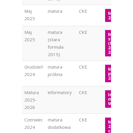
Maj
matura
CKE
Matura W
2025
2025
Maj
matura
CKE
Matura
stara
2025
(stara
(formuła
formuła
2015) WOS
2025
2015)
Grudzień
matura
CKE
Matura
próbna W
2024
próbna
2024
Matura
informatory
CKE
Informato
maturalny
2025-
WOS
2026
Czerwiec
matura
CKE
Matura W
2024
2024
dodatkowa
czerwiec